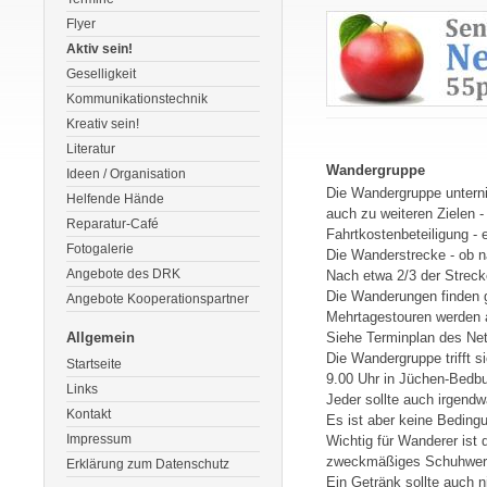
Flyer
Aktiv sein!
Geselligkeit
Kommunikationstechnik
Kreativ sein!
Literatur
Wandergruppe
Ideen / Organisation
Die Wandergruppe untern
Helfende Hände
auch zu weiteren Zielen -
Reparatur-Café
Fahrtkostenbeteiligung - 
Fotogalerie
Die Wanderstrecke - ob n
Angebote des DRK
Nach etwa 2/3 der Strecke
Die Wanderungen finden g
Angebote Kooperationspartner
Mehrtagestouren werden 
Allgemein
Siehe Terminplan des Ne
Die Wandergruppe trifft 
Startseite
9.00 Uhr in Jüchen-Bedbu
Links
Jeder sollte auch irgend
Kontakt
Es ist aber keine Beding
Impressum
Wichtig für Wanderer ist
zweckmäßiges Schuhwer
Erklärung zum Datenschutz
Ein Getränk sollte auch n